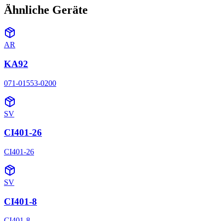
Ähnliche Geräte
AR
KA92
071-01553-0200
SV
CI401-26
CI401-26
SV
CI401-8
CI401-8